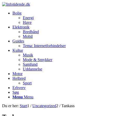
Bolig
Energi
Have
Elektronik
Bredbånd
Mobil
Guides
Tema: Internetforbindelser
Kultur
Musik
Mode & Smykker
Samfund
Uddannelse
Motor
Helbred
Sport
Erhverv
Søg
Menu
Menu
Du er her:
Start
1
/
Uncategorized
2
/
Tankass