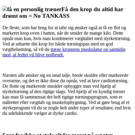
Få den krop du altid har
drømt om = No TANKASS
De fleste, som har brug for at tabe sig ønsker også at få en flot og
markeret krop oven i hatten, når de smider de mange kilo. Dette
opnår man kun, hvis man kombinerer vægttabet med styrketræning.
Ved at udsætte din krop for hårde træningspas med en god
vægtbelastning, så vil du
træne kroppens muskulatur op samtidig
med, at fedtet vil blive nedbrudt.
Næsten alle ønsker sig en smal talje, brede skuldre eller markerede
overarme, og det er ikke disse du opnår, ved at lave cardiotræning.
De flotte og markerede muskler opbygger man ved hjælp af
styrketræning af den rigtige slags. Ved hjælp af en kyndig træner
kan man få sammensat det helt rigtige træningsprogram, som er
målrettet efter vægttab og muskelopbygning. Ved at gøre brug af et
styrkeprogram vil du se nogle helt andre typer af resultater, end hvis
du udelukkende vælger at dyrke cardio.