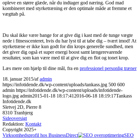
opleve en større glæde, når du indtager god næring. God mad
kombineret med styrketræning er den optimale måde at fremme et
vægttab på.
Du skal ikke være bange for at give dig i kast med de tunge vægte
nede i fitnesscenteret, hvis du har lyst til at tabe dig – tvært imod! At
styrketræne er ikke kun godt for din krops generelle sundhed, men
det giver dig også et super energi boost samt længerevarende
resultater, som kan være med til at give dig en flot og tonet krop.
Læs mere om hjælp til dine mål, fra en
professionel personlig træner
18. januar 2015
/
af
admin
https://infotidende.dk/wp-content/uploads/tankass.jpg
500
600
admin
https://infotidende.dk/wp-content/uploads/infotidende-
logo.jpg
admin
2015-01-18 18:17:41
2016-06-18 18:19:17
Tankass
Infotidende.dk
Sletvej 2D, Pierre 8
8310 Tranbjerg
Sideoversigt
Redaktion:
Kontakt
Copyright 2025+
Virksomhedsprofil hos BusinessDirect
SEO