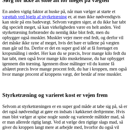
Sørg for ikke at stole alt for meget på vægten
En anden vigtig faktor at huske på, når man vælger at starte et
vægttab ved hjælp af styrketræning
er, at man ikke nødvendigvis
kan stole på ens badevægt. Selvom vægten siger, at du ikke har tabt
dig specielt meget, så kan virkeligheden være en helt anden. Ved
styrketræning forbrænder du nemlig ikke blot fedt, men du
opbygger også muskler. Muskler vejer mere end fedt, og derfor vil
det måske ikke syne af meget, hvis det bare er tallene på vægten
man går ud fra. Derfor er det en super god idé at få foretaget en
kropsmåling i stedet. Her kan du se præcis, hvor mange kilo fedt du
har tabt, men også hvor mange kilo muskelmasse, du har opbygget
igennem din træning. Igennem disse målinger vil du kunne få
afsløret præcis hvor mange procent fedt, du har i kroppen, men også
hvor mange procent af kroppens vægt, der består af rene muskler.
Styrketræning og varieret kost er vejen frem
Selvom at styrketræningen er en super god måde at tabe sig på, så er
det også nødvendigt at gøre en indsats i køkkenet derhjemme. Hvis
man blot vælger at spise nogle sunde og varierede måltider mad, så
er man allerede rigtig langt. Ved at vælge den rigtige slags mad, så
giver du kroppen langt mere at arbejde med, hvorfor du også vil