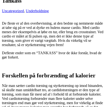
Tankass
Uncategorized
,
Underholdning
De fleste er af den overbevisning, at den bedste og nemmeste måde
at tabe sig på er ved at dyrke en hulens masse cardio. Med cardio
menes der eksempelvis at løbe en tur, eller brug en crosstrainer. Ved
cardio er målet at få pulsen op, men det er ikke denne type af
træning, som giver et varigt vægttab. Hvis du virkelig vil se
resultater, så er styrketræning vejen frem!
Defleste ender som en “TANKASS” hvor de ikke forstår, hvad de
gør forkert.
Forskellen på forbrænding af kalorier
Når man sætter cardio træning og styrketræning op imod hinanden,
så skulle man umiddelbart tro, at cardidotræningen er den type af
træning, som man får mest ud af i forhold til at forbrænde kalorier.
Ved cardiotræning forbrænder man flere kalorier under selve
træningen end man gør ved styrketræning, men for virkelig at finde