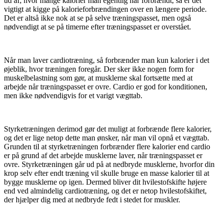
ud af, hvor mange kalorier man egentlig har forbrændt, så er det
vigtigt at kigge på kalorieforbrændingen over en længere periode.
Det er altså ikke nok at se på selve træningspasset, men også
nødvendigt at se på timerne efter træningspasset er overstået.
Når man laver cardiotræning, så forbrænder man kun kalorier i det
øjeblik, hvor træningen foregår. Der sker ikke nogen form for
muskelbelastning som gør, at musklerne skal fortsætte med at
arbejde når træningspasset er ovre. Cardio er god for konditionen,
men ikke nødvendigvis for et varigt vægttab.
Styrketræningen derimod gør det muligt at forbrænde flere kalorier,
og det er lige netop dette man ønsker, når man vil opnå et vægttab.
Grunden til at styrketræningen forbrænder flere kalorier end cardio
er på grund af det arbejde musklerne laver, når træningspasset er
ovre. Styrketræningen går ud på at nedbryde musklerne, hvorfor din
krop selv efter endt træning vil skulle bruge en masse kalorier til at
bygge musklerne op igen. Dermed bliver dit hvilestofskifte højere
end ved almindelig cardiotræning, og det er netop hvilestofskiftet,
der hjælper dig med at nedbryde fedt i stedet for muskler.