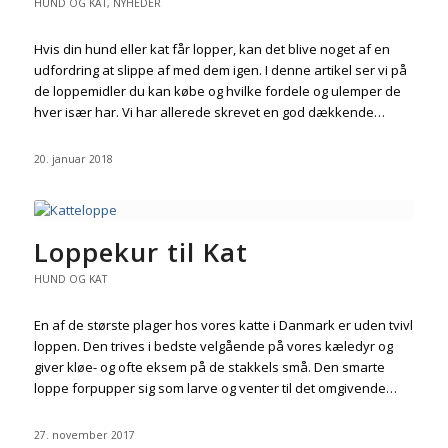
HUND OG KAT
,
NYHEDER
Hvis din hund eller kat får lopper, kan det blive noget af en
udfordring at slippe af med dem igen. I denne artikel ser vi på
de loppemidler du kan købe og hvilke fordele og ulemper de
hver især har. Vi har allerede skrevet en god dækkende…
20. januar 2018
Loppekur til Kat
HUND OG KAT
En af de største plager hos vores katte i Danmark er uden tvivl
loppen. Den trives i bedste velgående på vores kæledyr og
giver kløe- og ofte eksem på de stakkels små. Den smarte
loppe forpupper sig som larve og venter til det omgivende…
27. november 2017