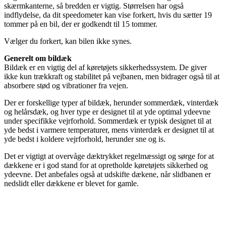
skærmkanterne, så bredden er vigtig. Størrelsen har også
indflydelse, da dit speedometer kan vise forkert, hvis du sætter 19
tommer på en bil, der er godkendt til 15 tommer.
Vælger du forkert, kan bilen ikke synes.
Generelt om bildæk
Bildæk er en vigtig del af køretøjets sikkerhedssystem. De giver
ikke kun trækkraft og stabilitet på vejbanen, men bidrager også til at
absorbere stød og vibrationer fra vejen.
Der er forskellige typer af bildæk, herunder sommerdæk, vinterdæk
og helårsdæk, og hver type er designet til at yde optimal ydeevne
under specifikke vejrforhold. Sommerdæk er typisk designet til at
yde bedst i varmere temperaturer, mens vinterdæk er designet til at
yde bedst i koldere vejrforhold, herunder sne og is.
Det er vigtigt at overvåge dæktrykket regelmæssigt og sørge for at
dækkene er i god stand for at opretholde køretøjets sikkerhed og
ydeevne. Det anbefales også at udskifte dækene, når slidbanen er
nedslidt eller dækkene er blevet for gamle.