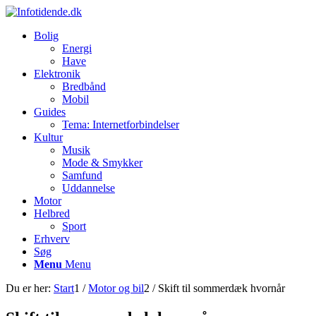
Bolig
Energi
Have
Elektronik
Bredbånd
Mobil
Guides
Tema: Internetforbindelser
Kultur
Musik
Mode & Smykker
Samfund
Uddannelse
Motor
Helbred
Sport
Erhverv
Søg
Menu
Menu
Du er her:
Start
1
/
Motor og bil
2
/
Skift til sommerdæk hvornår