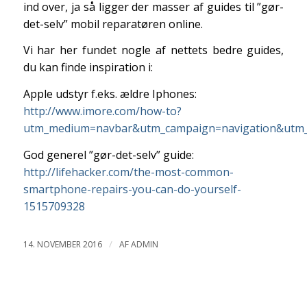
ind over, ja så ligger der masser af guides til ”gør-
det-selv” mobil reparatøren online.
Vi har her fundet nogle af nettets bedre guides,
du kan finde inspiration i:
Apple udstyr f.eks. ældre Iphones:
http://www.imore.com/how-to?
utm_medium=navbar&utm_campaign=navigation&utm_
God generel ”gør-det-selv” guide:
http://lifehacker.com/the-most-common-
smartphone-repairs-you-can-do-yourself-
1515709328
/
14. NOVEMBER 2016
AF
ADMIN