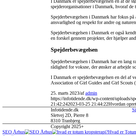
I Danmark er spejderbevægelsen en af ​​de stør
spejderorganisationer i Danmark, hvoraf de
Spejderbevægelsen i Danmark har fokus på a
ansvarlighed og respekt for andre og naturen.
Spejderbevægelsen i Danmark er også kendt f
en forskel gennem projekter, der hjælper and
Spejderbevægelsen
Spejderbevægelsen i Danmark har en lang rækk
rådighed for voksne, der ønsker at arbejde s
I Danmark er spejderbevægelsen en del af
Association of Girl Guides and Girl Scou
25. marts 2023
/
af
admin
https://infotidende.dk/wp-content/uploads/sp
21:42:24
2023-03-25 21:44:22
Hvordan opret
Infotidende.dk
Si
Sletvej 2D, Pierre 8
8310 Tranbjerg
Copyright 2025+
SEO Århus
Hvad er Totum