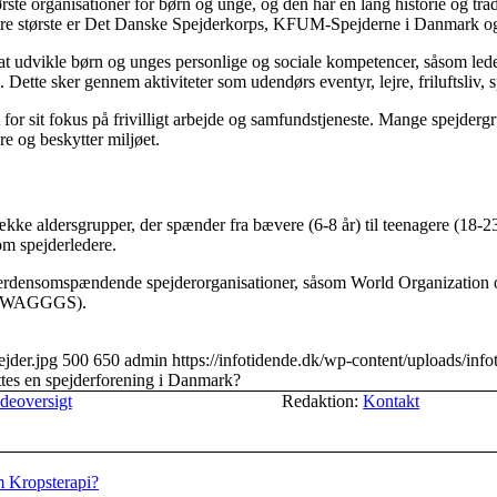
ste organisationer for børn og unge, og den har en lang historie og tradi
 tre største er Det Danske Spejderkorps, KFUM-Spejderne i Danmark o
t udvikle børn og unges personlige og sociale kompetencer, såsom led
 Dette sker gennem aktiviteter som udendørs eventyr, lejre, friluftsliv,
or sit fokus på frivilligt arbejde og samfundstjeneste. Mange spejder
re og beskytter miljøet.
e aldersgrupper, der spænder fra bævere (6-8 år) til teenagere (18-23 
om spejderledere.
 verdensomspændende spejderorganisationer, såsom World Organizati
ts (WAGGGS).
ejder.jpg
500
650
admin
https://infotidende.dk/wp-content/uploads/info
tes en spejderforening i Danmark?
deoversigt
Redaktion:
Kontakt
 Kropsterapi?