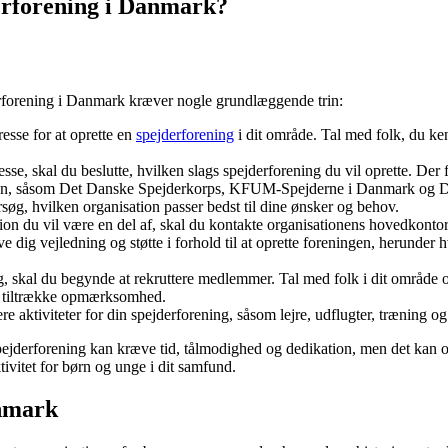
erforening i Danmark?
erforening i Danmark kræver nogle grundlæggende trin:
resse for at oprette en
spejderforening
i dit område. Tal med folk, du ken
resse, skal du beslutte, hvilken slags spejderforening du vil oprette. Der
lsen, såsom Det Danske Spejderkorps, KFUM-Spejderne i Danmark og De
rsøg, hvilken organisation passer bedst til dine ønsker og behov.
tion du vil være en del af, skal du kontakte organisationens hovedkontor
e dig vejledning og støtte i forhold til at oprette foreningen, herunder
g, skal du begynde at rekruttere medlemmer. Tal med folk i dit område 
t tiltrække opmærksomhed.
e aktiviteter for din spejderforening, såsom lejre, udflugter, træning 
n spejderforening kan kræve tid, tålmodighed og dedikation, men det kan 
vitet for børn og unge i dit samfund.
anmark