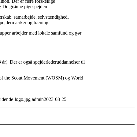
tion. Der er flere forskellige
g De grønne pigespejdere.
erskab, samarbejde, selvstændighed,
 spejdermærker og træning.
grupper arbejder med lokale samfund og gør
år). Der er også spejderlederuddannelser til
on of the Scout Movement (WOSM) og World
tidende-logo.jpg
admin
2023-03-25