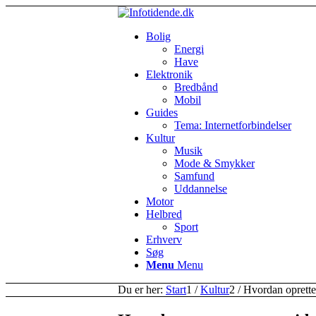
Bolig
Energi
Have
Elektronik
Bredbånd
Mobil
Guides
Tema: Internetforbindelser
Kultur
Musik
Mode & Smykker
Samfund
Uddannelse
Motor
Helbred
Sport
Erhverv
Søg
Menu
Menu
Du er her:
Start
1
/
Kultur
2
/
Hvordan oprette