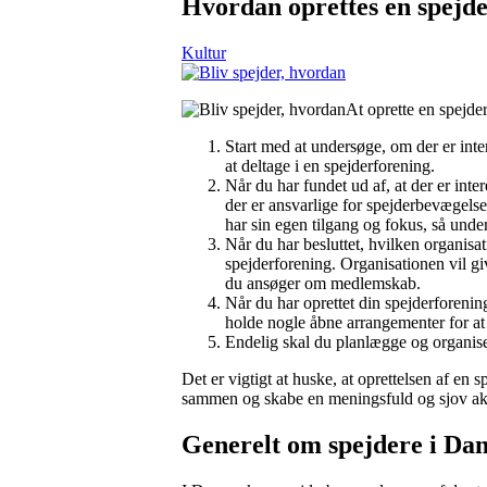
Hvordan oprettes en spejd
Kultur
At oprette en spejd
Start med at undersøge, om der er inte
at deltage i en spejderforening.
Når du har fundet ud af, at der er inte
der er ansvarlige for spejderbevæge
har sin egen tilgang og fokus, så unde
Når du har besluttet, hvilken organisa
spejderforening. Organisationen vil giv
du ansøger om medlemskab.
Når du har oprettet din spejderforenin
holde nogle åbne arrangementer for a
Endelig skal du planlægge og organiser
Det er vigtigt at huske, at oprettelsen af e
sammen og skabe en meningsfuld og sjov akti
Generelt om spejdere i D