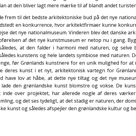
an at den bliver lagt mere mærke til af blandt andet turister
nde frem til det bedste arkitektoniske bud på det nye natio
udstedt en konkurrence, hvor arkitektfirmaer kunne konkur
 rejse det nye nationalmuseum. Vinderen blev det danske arki
pførelsen af det nye kunstmuseum er netop nu i gang. By
således, at den falder i harmoni med naturen, og selve
 således kunstens og hele landets symbiose med naturen. Der
ænge, før Grønlands kunstnere for en unik mulighed for at u
 deres kunst i et nyt, arkitektonisk vartegn for Grønla
d have lov at håbe, at dette nye tiltag og det nye museu
t lade den grønlandske kunst blomstre og vokse. De kuns
 inde over projektet, har allerede nogle af deres værker
amling, og det ses tydeligt, at det stadig er naturen, der do
ke kunst og således afspejler den grønlandske kultur og be