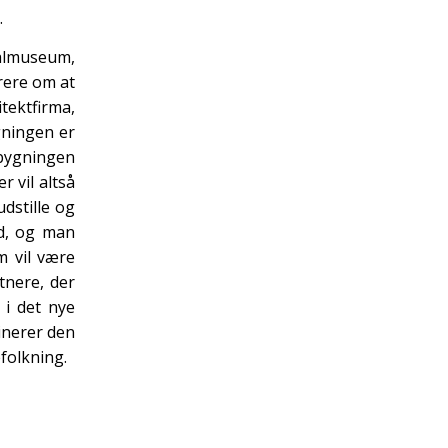
.
nalmuseum,
rere om at
tektfirma,
gningen er
 bygningen
 vil altså
dstille og
nd, og man
m vil være
tnere, der
 i det nye
minerer den
folkning.