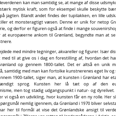
deverdenen kan man samtidig se, at mange af disse udsmyk
n stærk mytisk kraft, som for eksempel skulle beskytte bær
på jagten. Blandt andet findes der tupilakken, en lille udsk
tiller et monsteragtigt væsen. Denne er unik for netop G
orie, og derfor er figuren også at finde i mange souvenirsho
 at europæerne ankom til Grønland, begyndte man at se
stnere.
jdede med mindre tegninger, akvareller og figurer. Især dis
 med til at give os i dag en forestilling af, hvordan det ha
Grønland op gennem 1800-tallet. Det er altså en unik m
på, samtidig med man kan fortolke kunstnerenes eget liv og 
ennem 1900-tallet, siger man, at kunsten i Grønland har eta
stændigt sprog. Kunsten her lå tæt op af den eu
nisme, men tog stadig udgangspunkt i natur- og dyrelivet
er vi også en udvikling, hvor kunsten får en ny rolle. Her s
 spørgsmål nemlig igennem, da Grønland i 1970 bliver selvst
ar her til formål at vise det Grønlandske ansigt til verd