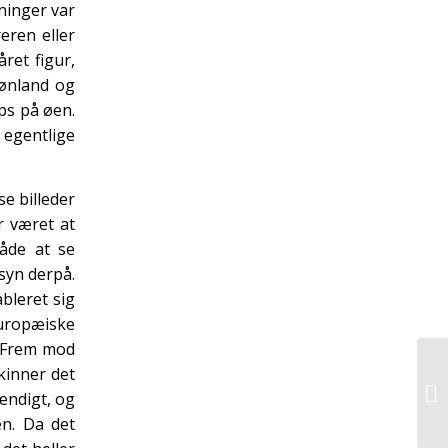
ninger var
eren eller
året figur,
rønland og
ps på øen.
 egentlige
se billeder
r været at
åde at se
syn derpå.
bleret sig
ropæiske
. Frem mod
kinner det
ændigt, og
en. Da det