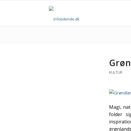
Grøn
KULTUR
Magi, nat
folder s
inspirati
grønlands