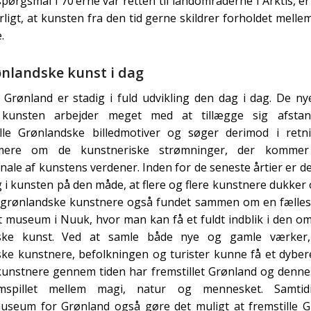
spørgsmål i 70’erne var retten til landområderne i Arktis, er
rligt, at kunsten fra den tid gerne skildrer forholdet melle
.
nlandske kunst i dag
 Grønland er stadig i fuld udvikling den dag i dag. De ny
 kunsten arbejder meget med at tillægge sig afsta
elle Grønlandske billedmotiver og søger derimod i retn
mere om de kunstneriske strømninger, der kommer
onale af kunstens verdener. Inden for de seneste årtier er 
 i kunsten på den måde, at flere og flere kunstnere dukker 
e grønlandske kunstnere også fundet sammen om en fælle
t museum i Nuuk, hvor man kan få et fuldt indblik i den o
ske kunst. Ved at samle både nye og gamle værker,
ke kunstnere, befolkningen og turister kunne få et dybere 
unstnere gennem tiden har fremstillet Grønland og dennes
spillet mellem magi, natur og mennesket. Samtid
useum for Grønland også gøre det muligt at fremstille 