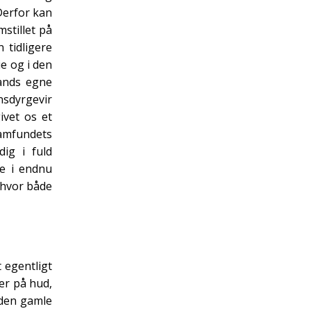
Derfor kan
mstillet på
 tidligere
ie og i den
ands egne
nsdyrgevir
ivet os et
samfundets
ig i fuld
se i endnu
 hvor både
 egentligt
er på hud,
 den gamle