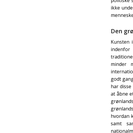
politiske 
ikke unde
menneske
Den grø
Kunsten i
indenfor
tradition
minder 
internati
godt gang
har diss
at åbne e
grønland
grønlands
hvordan k
samt sam
nationalm