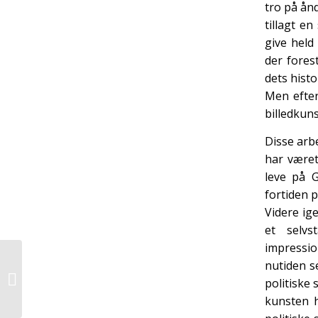
tro på ån
tillagt e
give held 
der fores
dets hist
Men efter
billedkun
Disse arbe
har været
leve på 
fortiden 
Videre ig
et selv
impressio
nutiden s
Hjælp til
politiske
eksamensangst
kunsten h