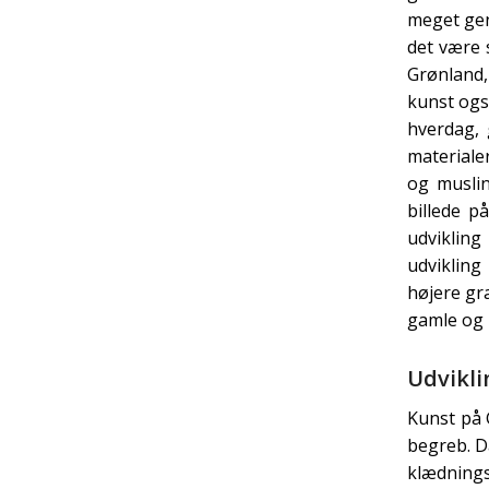
meget gen
det være s
Grønland,
kunst også
hverdag,
materiale
og muslin
billede p
udviklin
udvikling
højere gr
gamle og n
Udvikli
Kunst på 
begreb. D
klædnings