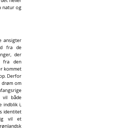
 det heller
m natur og
e ansigter
nd fra de
inger, der
 fra den
der kommet
op. Derfor
s drøm om
mfangsrige
 vil både
indblik i,
 identitet
ig vil et
Grønlandsk