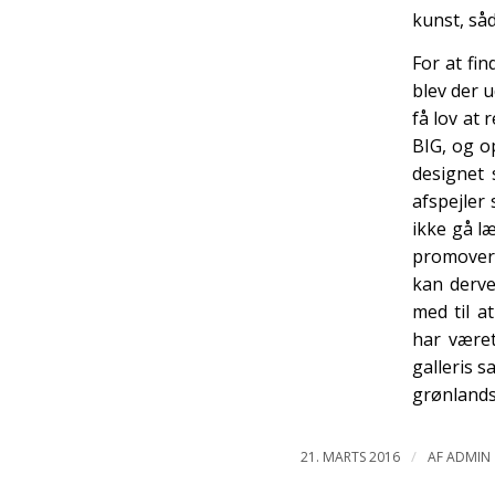
kunst, såd
For at fi
blev der 
få lov at
BIG, og o
designet 
afspejler
ikke gå l
promovere
kan derve
med til a
har været
galleris s
grønlands
/
21. MARTS 2016
AF
ADMIN