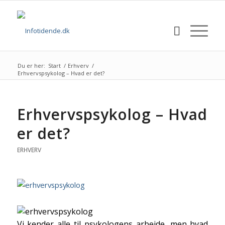
Du er her:
Start
/
Erhverv
/
Erhvervspsykolog – Hvad er det?
Erhvervspsykolog – Hvad
er det?
ERHVERV
Vi kender alle til psykologens arbejde, men hvad