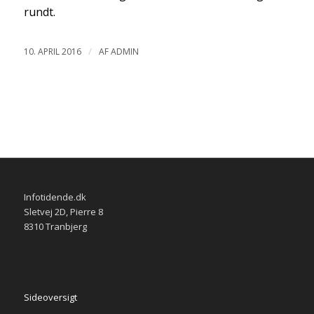
rundt.
/
10. APRIL 2016
AF
ADMIN
Infotidende.dk
Sletvej 2D, Pierre 8
8310 Tranbjerg
Sideoversigt