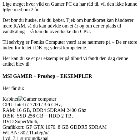
Lige meget hvor vild en Gamer PC du har råd til, vil den ikke kunne
følge med om 2 år.
Det bør du huske, når du køber. Tjek om bundkortet kan håndterer
mere RAM, så du kan udvide om et år og om der er plads til
vandkøling – så kan du overclocke din CPU.
Til selvbyg er Føniks Computer værd at se nærmere på – De er store
inden for feltet i DK og yderst kompetente.
Her kan du se et par eksempler på tilbud vi fandt den dag denne
artikel blev til:
MSI GAMER – Proshop – EKSEMPLER
Her får du:
Kabinet
CPU: Intel i7 7700 / 3.6 GHz,
RAM: 16 GB, DDR4 SDRAM 2400 Ghz
DISK: SSD 256 GB + HDD 2 TB,
DVD SuperMulti,
Grafikkort: GF GTX 1070, 8 GB GDDR5 SDRAM
WLAN: 802.11a/b/g/n/
Lyd: 7.1 surroundkanal