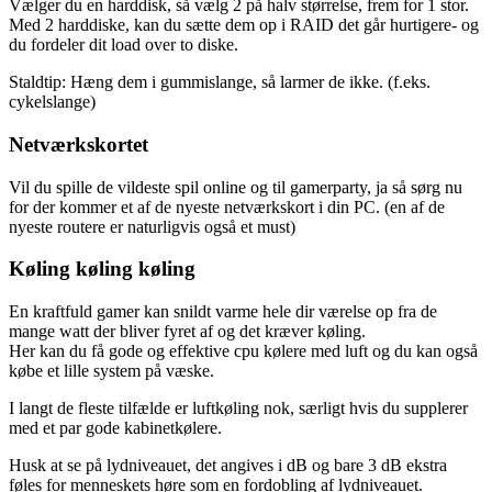
Vælger du en harddisk, så vælg 2 på halv størrelse, frem for 1 stor.
Med 2 harddiske, kan du sætte dem op i RAID det går hurtigere- og
du fordeler dit load over to diske.
Staldtip: Hæng dem i gummislange, så larmer de ikke. (f.eks.
cykelslange)
Netværkskortet
Vil du spille de vildeste spil online og til gamerparty, ja så sørg nu
for der kommer et af de nyeste netværkskort i din PC. (en af de
nyeste routere er naturligvis også et must)
Køling køling køling
En kraftfuld gamer kan snildt varme hele dir værelse op fra de
mange watt der bliver fyret af og det kræver køling.
Her kan du få gode og effektive cpu kølere med luft og du kan også
købe et lille system på væske.
I langt de fleste tilfælde er luftkøling nok, særligt hvis du supplerer
med et par gode kabinetkølere.
Husk at se på lydniveauet, det angives i dB og bare 3 dB ekstra
føles for menneskets høre som en fordobling af lydniveauet.