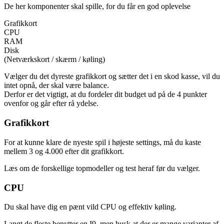
De her komponenter skal spille, for du får en god oplevelse
Grafikkort
CPU
RAM
Disk
(Netværkskort / skærm / køling)
Vælger du det dyreste grafikkort og sætter det i en skod kasse, vil du
intet opnå, der skal være balance.
Derfor er det vigtigt, at du fordeler dit budget ud på de 4 punkter
ovenfor og går efter rå ydelse.
Grafikkort
For at kunne klare de nyeste spil i højeste settings, må du kaste
mellem 3 og 4.000 efter dit grafikkort.
Læs om de forskellige topmodeller og test heraf før du vælger.
CPU
Du skal have dig en pænt vild CPU og effektiv køling.
Langt de fleste benytter en I9, men husk at der er mange varianter af