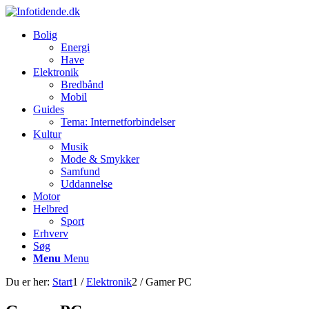
Bolig
Energi
Have
Elektronik
Bredbånd
Mobil
Guides
Tema: Internetforbindelser
Kultur
Musik
Mode & Smykker
Samfund
Uddannelse
Motor
Helbred
Sport
Erhverv
Søg
Menu
Menu
Du er her:
Start
1
/
Elektronik
2
/
Gamer PC