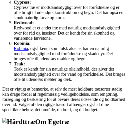
Cypress:
Cypress træ er modstandsdygtigt over for forrådnelse og er
ofte brugt til udendørs konstruktion og hegn. Det har også en
smuk naturlig farve og korn.
Redwood:
Redwood er et andet træ med naturlig modstandsdygtighed
over for råd og insekter. Det er kendt for sin skønhed og
varierende farvetone.
Robinia:
Robinia
, også kendt som falsk akacie, har en naturlig
modstandsdygtighed mod forrådnelse og skadedyr. Det
bruges ofte til udendørs møbler og hegn.
Teak:
Teak er kendt for sin naturlige olieindhold, der giver det
modstandsdygtighed over for vand og forrådnelse. Det bruges
ofte til udendørs møbler og dæk.
Det er vigtigt at bemærke, at selv de mest holdbare træsorter stadig
kan drage fordel af regelmæssig vedligeholdelse, som rengøring,
forsegling og beskæring for at bevare deres udseende og holdbarhed
over tid. Valget af den rigtige træsort afhænger også af dine
specifikke behov, det område, du bor i, og dit budget.
Om Egetræ