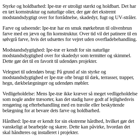
Styrke og holdbarhed: Ipe-træ er utroligt stærkt og holdbart. Det har
en tæt kornstruktur og naturlige olier, der gør det ekstremt
modstandsdygtigt over for forrådnelse, skadedyr, fugt og UV-stråler.
Farve og udseende: Ipe-træ har en smuk mørkebrun til olivenbrun
farve med en jævn og fin kornstruktur. Over tid vil det patinere til en
sølvgrå farve, hvis det udsættes for vejret uden overfladebehandling.
Modstandsdygtighed: Ipe-træ er kendt for sin naturlige
modstandsdygtighed over for skadedyr som termitter og skimmel.
Dette gør det til en favorit til udendørs projekter.
Velegnet til udendørs brug: På grund af sin styrke og
modstandsdygtighed er Ipe-træ ofte brugt til dæk, terrasser, trapper,
hegn, dækbelægninger og udendørs møbler.
Vedligeholdelse: Mens Ipe-træ ikke kræver så meget vedligeholdelse
som nogle andre træsorter, kan det stadig have godt af lejlighedsvis
rengøring og efterbehandling med en træolie eller beskyttende
belægning for at bevare dets farve og holdbarhed.
Hårdhed: Ipe-træ er kendt for sin ekstreme hårdhed, hvilket gør det
vanskeligt at bearbejde og skære. Dette kan påvirke, hvordan det
skal håndteres og installeret i projekter.