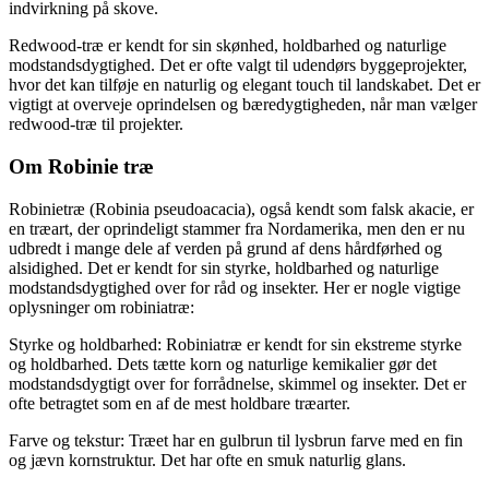
indvirkning på skove.
Redwood-træ er kendt for sin skønhed, holdbarhed og naturlige
modstandsdygtighed. Det er ofte valgt til udendørs byggeprojekter,
hvor det kan tilføje en naturlig og elegant touch til landskabet. Det er
vigtigt at overveje oprindelsen og bæredygtigheden, når man vælger
redwood-træ til projekter.
Om Robinie træ
Robinietræ (Robinia pseudoacacia), også kendt som falsk akacie, er
en træart, der oprindeligt stammer fra Nordamerika, men den er nu
udbredt i mange dele af verden på grund af dens hårdførhed og
alsidighed. Det er kendt for sin styrke, holdbarhed og naturlige
modstandsdygtighed over for råd og insekter. Her er nogle vigtige
oplysninger om robiniatræ:
Styrke og holdbarhed: Robiniatræ er kendt for sin ekstreme styrke
og holdbarhed. Dets tætte korn og naturlige kemikalier gør det
modstandsdygtigt over for forrådnelse, skimmel og insekter. Det er
ofte betragtet som en af de mest holdbare træarter.
Farve og tekstur: Træet har en gulbrun til lysbrun farve med en fin
og jævn kornstruktur. Det har ofte en smuk naturlig glans.