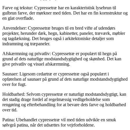
Farve og tekstur: Cypressetræ har en karakteristisk lysebrun til
gulbrun farve, der mørkner med tiden. Det har en fin kornstruktur og
en glat overflade.
Anvendelser: Cypressetræ bruges til en bred vifte af udendørs
projekter, herunder dæk, hegn, kabinetter, paneler, træværk, møbler
og tagdækning. Det bruges også i arkitektoniske detaljer som
indramning og træpaneler.
Afskærmning og privatliv: Cypressetræ er populært til hegn på
grund af dets naturlige modstandsdygtighed og skønhed. Det kan
give privatliv og visuel afskærmning.
Saunaer: Ligesom cedartræ er cypressetræ også populært i
opførelsen af saunaer på grund af dets naturlige modstandsdygtighed
over for fugt.
Holdbarhed: Selvom cypressetræ er naturligt modstandsdygtigt, kan
det stadig drage fordel af regelmæssig vedligeholdelse som
rengøring og efterbehandling for at bevare dets farve og holdbarhed
over tid.
Patina: Ubehandlet cypressetræ vil med tiden udvikle en smuk
sølvgrå patina, når det udsættes for vejrforholdene.