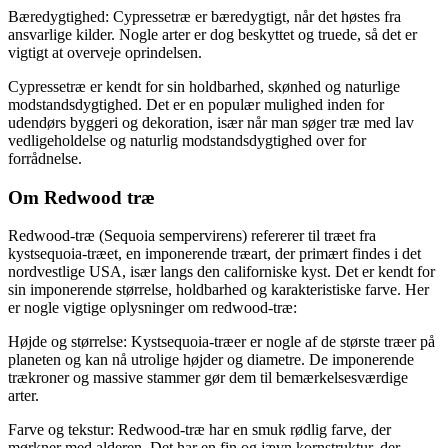
Bæredygtighed: Cypressetræ er bæredygtigt, når det høstes fra
ansvarlige kilder. Nogle arter er dog beskyttet og truede, så det er
vigtigt at overveje oprindelsen.
Cypressetræ er kendt for sin holdbarhed, skønhed og naturlige
modstandsdygtighed. Det er en populær mulighed inden for
udendørs byggeri og dekoration, især når man søger træ med lav
vedligeholdelse og naturlig modstandsdygtighed over for
forrådnelse.
Om Redwood træ
Redwood-træ (Sequoia sempervirens) refererer til træet fra
kystsequoia-træet, en imponerende træart, der primært findes i det
nordvestlige USA, især langs den californiske kyst. Det er kendt for
sin imponerende størrelse, holdbarhed og karakteristiske farve. Her
er nogle vigtige oplysninger om redwood-træ:
Højde og størrelse: Kystsequoia-træer er nogle af de største træer på
planeten og kan nå utrolige højder og diametre. De imponerende
trækroner og massive stammer gør dem til bemærkelsesværdige
arter.
Farve og tekstur: Redwood-træ har en smuk rødlig farve, der
mørkner med alderen. Det har en fin og jævn kornstruktur, der