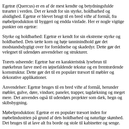
Egetræ (Quercus) er en af de mest kendte og betydningsfulde
træarter i verden. Det er kendt for sin styrke, holdbarhed og
alsidighed. Egetræ er blevet brugt til en bred vifte af formål, fra
møbelproduktion til byggeri og endda vinfade. Her er nogle vigtige
punkter om egetræ:
Styrke og holdbarhed: Egetræ er kendt for sin ekstreme styrke og
holdbarhed. Dets tætte korn og høje tanninindhold gør det
modstandsdygtigt over for forrådnelse og skadedyr. Dette gør det
velegnet til udendørs anvendelser og strukturer.
Træets udseende: Egetræ har en karakteristisk lysebrun til
mørkebrun farve med en iøjnefaldende tekstur og en fremtrædende
kornstruktur. Dette gør det til en populær træsort til møbler og
dekorative applikationer.
Anvendelser: Egetræ bruges til en bred vifte af formål, herunder
møbler, gulve, døre, vinduer, paneler, trapper, tagdækning og meget
mere. Det anvendes også til udendørs projekter som dæk, hegn og
skibsbygning.
Møbelproduktion: Egetræ er en populær træsort inden for
møbelindustrien på grund af dets holdbarhed og naturlige skønhed.
Det bruges til at lave alt fra borde og stole til kabinetter og senge.