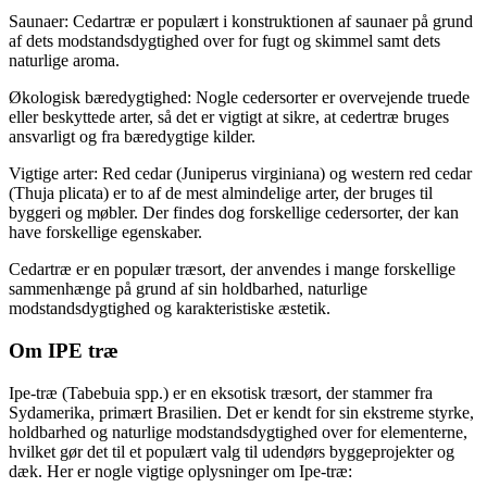
Saunaer: Cedartræ er populært i konstruktionen af saunaer på grund
af dets modstandsdygtighed over for fugt og skimmel samt dets
naturlige aroma.
Økologisk bæredygtighed: Nogle cedersorter er overvejende truede
eller beskyttede arter, så det er vigtigt at sikre, at cedertræ bruges
ansvarligt og fra bæredygtige kilder.
Vigtige arter: Red cedar (Juniperus virginiana) og western red cedar
(Thuja plicata) er to af de mest almindelige arter, der bruges til
byggeri og møbler. Der findes dog forskellige cedersorter, der kan
have forskellige egenskaber.
Cedartræ er en populær træsort, der anvendes i mange forskellige
sammenhænge på grund af sin holdbarhed, naturlige
modstandsdygtighed og karakteristiske æstetik.
Om IPE træ
Ipe-træ (Tabebuia spp.) er en eksotisk træsort, der stammer fra
Sydamerika, primært Brasilien. Det er kendt for sin ekstreme styrke,
holdbarhed og naturlige modstandsdygtighed over for elementerne,
hvilket gør det til et populært valg til udendørs byggeprojekter og
dæk. Her er nogle vigtige oplysninger om Ipe-træ: