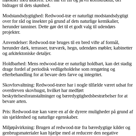
bidrager til dets skønhed.
Modstandsdygtighed: Redwood-træ er naturligt modstandsdygtigt
over for råd og insekter på grund af dets naturlige kemikalier,
herunder tanniner. Dette gør det til et godt valg til udendørs
projekter.
Anvendelser: Redwood-træ bruges til en bred vifte af formål,
herunder dæk, terrasser, træværk, hegn, udendørs møbler, kabinetter
og arkitektoniske detaljer.
Holdbarhed: Mens redwood-træ er naturligt holdbart, kan det stadig
drage fordel af periodisk vedligeholdelse som rengøring og
efterbehandling for at bevare dets farve og integritet.
Skovforvaltning: Redwood-træer har i nogle tilfælde været udsat for
overdreven skovhugst, hvilket har medført
beskyttelsesforanstaltninger og bæredygtighedsbestræbelser for at
bevare arten.
Pris: Redwood-træ kan være en af de dyrere muligheder på grund af
sin sjældenhed og naturlige egenskaber.
Miljøpåvirkning: Brugen af redwood-træ fra bæredygtige kilder og
genbrugsmaterialer kan hjælpe med at reducere den negative