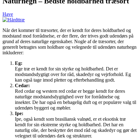
Naturhegn – Bedste holdbarhed træsort
Have
Når det kommer til træsorter, der er kendt for deres holdbarhed og
modstand mod forrådnelse, er der flere, der trives godt udendørs på
grund af deres naturlige egenskaber. Nogle af de træsorter, der
generelt betragtes som holdbare og velegnede til udendørs naturhegn
inkluderer:
Eg:
Ege træ er kendt for sin styrke og holdbarhed. Det er
modstandsdygtigt over for råd, skadedyr og vejrforhold. Eg
kan også tage imod pletter og efterbehandling godt.
Cedar:
Red cedar og western red cedar er begge kendt for deres
naturlige modstandsdygtighed over for forrådnelse og
insekter. De har også en behagelig duft og er populære valg til
udendørs byggeri og møbler.
Ipe:
Ipe, også kendt som brasiliansk valnød, er et eksotisk træ
kendt for sin ekstreme styrke og holdbarhed. Det har en
naturlig olie, der beskytter det mod råd og skadedyr og gør det
velegnet til udendørs dæk og strukturer.