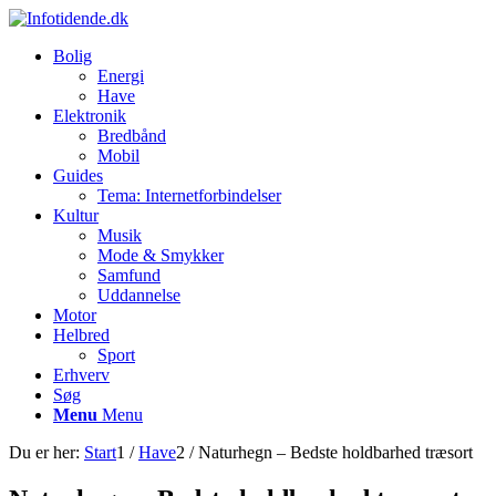
Bolig
Energi
Have
Elektronik
Bredbånd
Mobil
Guides
Tema: Internetforbindelser
Kultur
Musik
Mode & Smykker
Samfund
Uddannelse
Motor
Helbred
Sport
Erhverv
Søg
Menu
Menu
Du er her:
Start
1
/
Have
2
/
Naturhegn – Bedste holdbarhed træsort