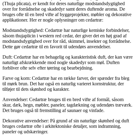
(Thuja plicata), er kendt for deres naturlige modstandsdygtighed
over for forrådnelse og skadedyr samt deres duftende aroma. De
bruges ofte til en bred vifte af byggeprojekter, møbler og dekorative
applikationer. Her er nogle oplysninger om cedartræ:
Modstandsdygtighed: Cedartræ har naturlige kemiske forbindelser,
såsom thujaplicin i western red cedar, der giver det en høj grad af
modstandsdygtighed over for råd, skimmel, insekter og forrådnelse.
Dette gør cedartræ til en favorit til udendørs anvendelser.
Duft: Cedartræ har en behagelig og karakteristisk duft, der kan være
naturligt afskrækkende mod nogle skadedyr som møl. Duften
forbliver ofte selv efter tørring og bearbejdning.
Farve og korn: Cedartræ har en række farver, der spænder fra bleg
til mørk brun. Det har også en naturlig varieret kornstruktur, der
tilføjer til dets skønhed og karakter.
Anvendelser: Cedartræ bruges til en bred vifte af formål, såsom
skur, dæk, hegn, møbler, paneler, tagdækning og udendørs træværk.
Det bruges også til fremstilling af saunaer og vinfade.
Dekorative anvendelser: På grund af sin naturlige skønhed og duft
bruges cedartræ ofte i arkitektoniske detaljer, som indramning,
paneler og udskæringer.