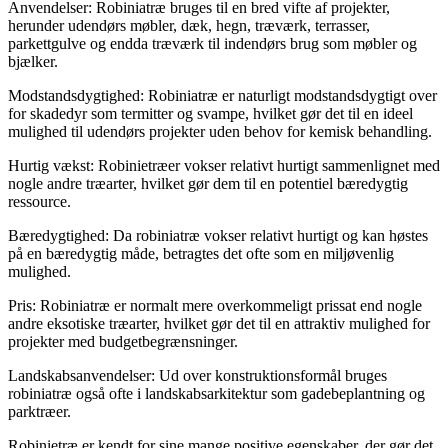
Anvendelser: Robiniatræ bruges til en bred vifte af projekter,
herunder udendørs møbler, dæk, hegn, træværk, terrasser,
parkettgulve og endda træværk til indendørs brug som møbler og
bjælker.
Modstandsdygtighed: Robiniatræ er naturligt modstandsdygtigt over
for skadedyr som termitter og svampe, hvilket gør det til en ideel
mulighed til udendørs projekter uden behov for kemisk behandling.
Hurtig vækst: Robinietræer vokser relativt hurtigt sammenlignet med
nogle andre træarter, hvilket gør dem til en potentiel bæredygtig
ressource.
Bæredygtighed: Da robiniatræ vokser relativt hurtigt og kan høstes
på en bæredygtig måde, betragtes det ofte som en miljøvenlig
mulighed.
Pris: Robiniatræ er normalt mere overkommeligt prissat end nogle
andre eksotiske træarter, hvilket gør det til en attraktiv mulighed for
projekter med budgetbegrænsninger.
Landskabsanvendelser: Ud over konstruktionsformål bruges
robiniatræ også ofte i landskabsarkitektur som gadebeplantning og
parktræer.
Robinietræ er kendt for sine mange positive egenskaber, der gør det