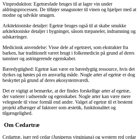
Vinproduktion: Egetræsfade bruges til at lagre vin under
aldringsprocessen. De tilføjer smagsnoter til vinen og hjælper med at
modne og udvikle smagen.
Arkitektoniske detaljer: Egetræ bruges også til at skabe smukke
arkitektoniske detaljer i bygninger, såsom træpaneler, indramning og
udskæringer.
Medicinsk anvendelse: Visse dele af egetræet, som ekstrakter fra
barken, har traditionelt været brugt i folkemedicin på grund af deres
tanniner og astringerende egenskaber.
Bæredygtighed: Egetræ kan være en bæredygtig ressource, hvis det
dyrkes og høstes på en ansvarlig måde. Nogle arter af egetræ er dog
beskyttet på grund af deres økosystemværdi.
Det er vigtigt at bemærke, at der findes forskellige arter af egetræ,
der varierer i udseende og egenskaber. Nogle arter kan være mere
velegnede til visse formål end andre. Valget af egetræ til et bestemt
projekt afhænger af faktorer som æstetik, funktionalitet og
tilgængelighed.
Om Cedartræ
Cedartræ, især red cedar (Juniperus virginiana) og western red cedar