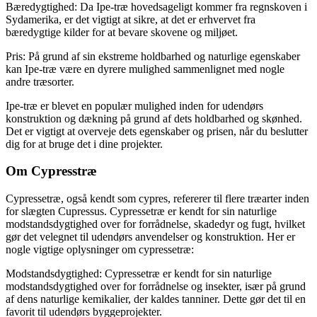
Bæredygtighed: Da Ipe-træ hovedsageligt kommer fra regnskoven i
Sydamerika, er det vigtigt at sikre, at det er erhvervet fra
bæredygtige kilder for at bevare skovene og miljøet.
Pris: På grund af sin ekstreme holdbarhed og naturlige egenskaber
kan Ipe-træ være en dyrere mulighed sammenlignet med nogle
andre træsorter.
Ipe-træ er blevet en populær mulighed inden for udendørs
konstruktion og dækning på grund af dets holdbarhed og skønhed.
Det er vigtigt at overveje dets egenskaber og prisen, når du beslutter
dig for at bruge det i dine projekter.
Om Cypresstræ
Cypressetræ, også kendt som cypres, refererer til flere træarter inden
for slægten Cupressus. Cypressetræ er kendt for sin naturlige
modstandsdygtighed over for forrådnelse, skadedyr og fugt, hvilket
gør det velegnet til udendørs anvendelser og konstruktion. Her er
nogle vigtige oplysninger om cypressetræ:
Modstandsdygtighed: Cypressetræ er kendt for sin naturlige
modstandsdygtighed over for forrådnelse og insekter, især på grund
af dens naturlige kemikalier, der kaldes tanniner. Dette gør det til en
favorit til udendørs byggeprojekter.