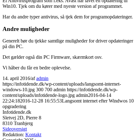
Et Antivirusprogram som f.eks. Avast har lavet en opdatering til
Win10. Tjek om du kører med nyeste version af programmet.
Har du andre typer antivirus, så tjek dem for programopdateringer.
Andre muligheder
Generelt bør du tjekke samtlige muligheder for driver opdateringer
på din PC.
Det gælder også din PC Firmware, skærmkort osv.
Vi håber du får en bedre oplevelse.
14. april 2016
/
af
admin
https://infotidende.dk/wp-content/uploads/langsomt-internet-
windows-10.jpg
300
700
admin
https://infotidende.dk/wp-
content/uploads/infotidende-logo.jpg
admin
2016-04-14
22:24:18
2016-12-28 16:55:53
Langsomt internet efter Windwos 10
opgradering
Infotidende.dk
Sletvej 2D, Pierre 8
8310 Tranbjerg
Sideoversigt
Redaktion:
Kontakt