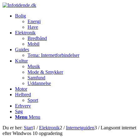
Bolig
Energi
Have
Elektronik
Bredbånd
Mobil
Guides
Tema: Internetforbindelser
Kultur
Musik
Mode & Smykker
Samfund
Uddannelse
Motor
Helbred
Sport
Erhverv
Søg
Menu
Menu
Du er her:
Start
1
/
Elektronik
2
/
Internetguiden
3
/
Langsomt internet
efter Windwos 10 opgradering