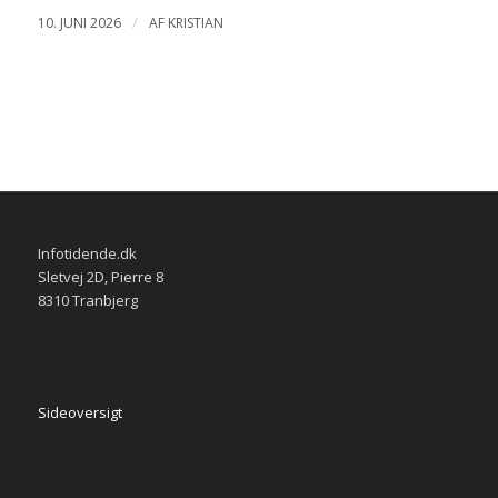
/
10. JUNI 2026
AF
KRISTIAN
Infotidende.dk
Sletvej 2D, Pierre 8
8310 Tranbjerg
Sideoversigt