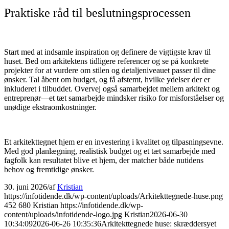
Praktiske råd til beslutningsprocessen
Start med at indsamle inspiration og definere de vigtigste krav til
huset. Bed om arkitektens tidligere referencer og se på konkrete
projekter for at vurdere om stilen og detaljeniveauet passer til dine
ønsker. Tal åbent om budget, og få afstemt, hvilke ydelser der er
inkluderet i tilbuddet. Overvej også samarbejdet mellem arkitekt og
entreprenør—et tæt samarbejde mindsker risiko for misforståelser og
unødige ekstraomkostninger.
Et arkitekttegnet hjem er en investering i kvalitet og tilpasningsevne.
Med god planlægning, realistisk budget og et tæt samarbejde med
fagfolk kan resultatet blive et hjem, der matcher både nutidens
behov og fremtidige ønsker.
30. juni 2026
/
af
Kristian
https://infotidende.dk/wp-content/uploads/Arkitekttegnede-huse.png
452
680
Kristian
https://infotidende.dk/wp-
content/uploads/infotidende-logo.jpg
Kristian
2026-06-30
10:34:09
2026-06-26 10:35:36
Arkitekttegnede huse: skræddersyet