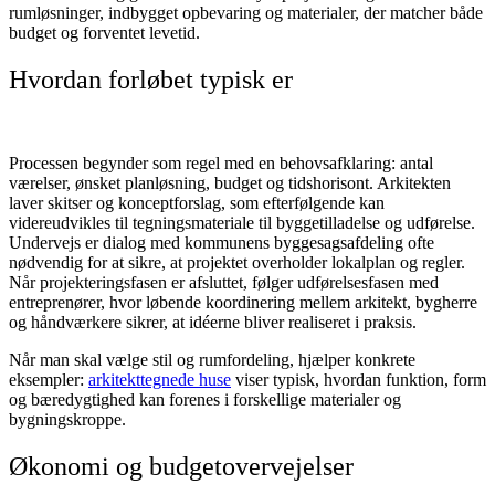
rumløsninger, indbygget opbevaring og materialer, der matcher både
budget og forventet levetid.
Hvordan forløbet typisk er
Processen begynder som regel med en behovsafklaring: antal
værelser, ønsket planløsning, budget og tidshorisont. Arkitekten
laver skitser og konceptforslag, som efterfølgende kan
videreudvikles til tegningsmateriale til byggetilladelse og udførelse.
Undervejs er dialog med kommunens byggesagsafdeling ofte
nødvendig for at sikre, at projektet overholder lokalplan og regler.
Når projekteringsfasen er afsluttet, følger udførelsesfasen med
entreprenører, hvor løbende koordinering mellem arkitekt, bygherre
og håndværkere sikrer, at idéerne bliver realiseret i praksis.
Når man skal vælge stil og rumfordeling, hjælper konkrete
eksempler:
arkitekttegnede huse
viser typisk, hvordan funktion, form
og bæredygtighed kan forenes i forskellige materialer og
bygningskroppe.
Økonomi og budgetovervejelser