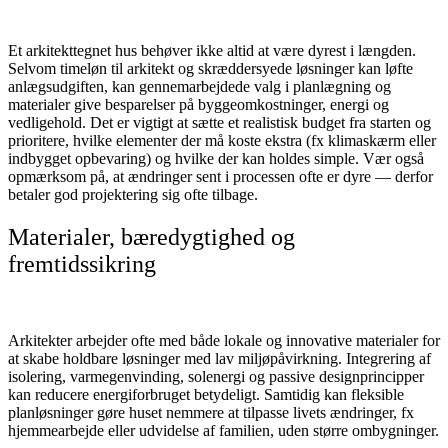
Et arkitekttegnet hus behøver ikke altid at være dyrest i længden.
Selvom timeløn til arkitekt og skræddersyede løsninger kan løfte
anlægsudgiften, kan gennemarbejdede valg i planlægning og
materialer give besparelser på byggeomkostninger, energi og
vedligehold. Det er vigtigt at sætte et realistisk budget fra starten og
prioritere, hvilke elementer der må koste ekstra (fx klimaskærm eller
indbygget opbevaring) og hvilke der kan holdes simple. Vær også
opmærksom på, at ændringer sent i processen ofte er dyre — derfor
betaler god projektering sig ofte tilbage.
Materialer, bæredygtighed og
fremtidssikring
Arkitekter arbejder ofte med både lokale og innovative materialer for
at skabe holdbare løsninger med lav miljøpåvirkning. Integrering af
isolering, varmegenvinding, solenergi og passive designprincipper
kan reducere energiforbruget betydeligt. Samtidig kan fleksible
planløsninger gøre huset nemmere at tilpasse livets ændringer, fx
hjemmearbejde eller udvidelse af familien, uden større ombygninger.