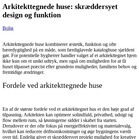
Arkitekttegnede huse: skræddersyet
design og funktion
Bolig
Arkitekttegnede huse kombinerer æstetik, funktion og ofte
bæredygtighed på en måde, som færdiglavede kataloghuse sjældent
gør. For potentielle bygherrer handler valget af et arkitekttegnet hjem
ikke kun om et unikt udtryk, men også om muligheden for at få
huset tilpasset præcist efter grundens muligheder, familiens behov og
fremtidige ændringer.
Fordele ved arkitekttegnede huse
En af de største fordele ved et arkitekttegnet hus er den høje grad af
tilpasning. Arkitekten kan optimere solindfald, privathed, udsigt og
flow mellem rum, så løsningerne sidder i skabet fra starten.
Derudover er der ofte fokus på energieffektivitet og materialevalg,
hvilket kan reducere driftsomkostninger og øge bygningens værdi
over tid. Endelig giver et skræddersyet projekt mulighed for kreative