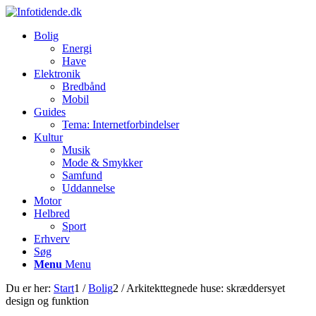
Bolig
Energi
Have
Elektronik
Bredbånd
Mobil
Guides
Tema: Internetforbindelser
Kultur
Musik
Mode & Smykker
Samfund
Uddannelse
Motor
Helbred
Sport
Erhverv
Søg
Menu
Menu
Du er her:
Start
1
/
Bolig
2
/
Arkitekttegnede huse: skræddersyet
design og funktion