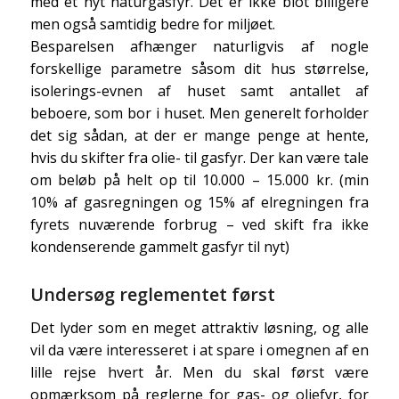
med et nyt naturgasfyr. Det er ikke blot billigere
men også samtidig bedre for miljøet.
Besparelsen afhænger naturligvis af nogle
forskellige parametre såsom dit hus størrelse,
isolerings-evnen af huset samt antallet af
beboere, som bor i huset. Men generelt forholder
det sig sådan, at der er mange penge at hente,
hvis du skifter fra olie- til gasfyr. Der kan være tale
om beløb på helt op til 10.000 – 15.000 kr. (min
10% af gasregningen og 15% af elregningen fra
fyrets nuværende forbrug – ved skift fra ikke
kondenserende gammelt gasfyr til nyt)
Undersøg reglementet først
Det lyder som en meget attraktiv løsning, og alle
vil da være interesseret i at spare i omegnen af en
lille rejse hvert år. Men du skal først være
opmærksom på reglerne for gas- og oliefyr, for