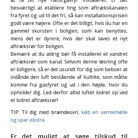
at få dit nye naturgasfyr installeret. Er det
besværligt at etablere ting som aftrækskanalen
fra fyret og ud til det fri, så kan installationsprisen
godt være højere. Ofte er det billigt, hvis du har en
gammel skorsten i boligen, som kan benyttes,
mens det er dyrere, hvis der skal laves et nyt
aftræksrør for boligen.
Bemærk at du aldrig bør få installeret et vandret
aftræksrør som kanal. Selvom denne løsning ofte
er billigere, så er det usundt for dig som beboer at
indånde den luft bestående af kultilte, som måtte
komme fra gasfyret og ud i den højde, hvor du
opholder dig. Led derfor altid luftet lodret op ved
et lodret aftræksrør!
TIP: Til dig med brændeovn,
køb en varmemølle
og spar ekstra
Er det muligt at søge tilskud til