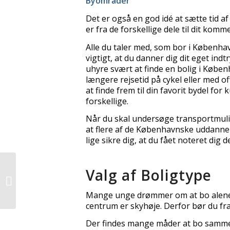
Byområder
Det er også en god idé at sætte tid 
er fra de forskellige dele til dit komm
Alle du taler med, som bor i Københav
vigtigt, at du danner dig dit eget indt
uhyre svært at finde en bolig i Københa
længere rejsetid på cykel eller med of
at finde frem til din favorit bydel fo
forskellige.
Når du skal undersøge transportmuli
at flere af de Københavnske uddannels
lige sikre dig, at du fået noteret di
Byg af nyt hus – Hvad
Valg af Boligtype
skal du være
opmærksom på?
Mange unge drømmer om at bo alene i e
centrum er skyhøje. Derfor bør du fr
Der findes mange måder at bo sammen m