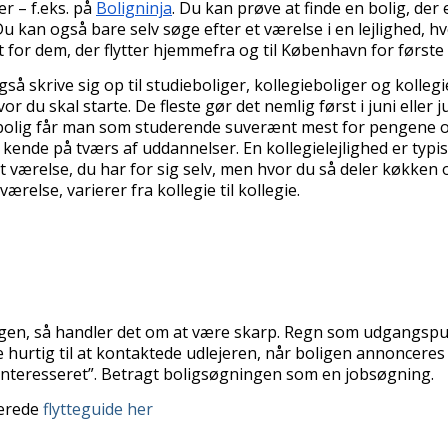
 – f.eks. på
Boligninja
. Du kan prøve at finde en bolig, der 
Du kan også bare selv søge efter et værelse i en lejlighed, hvo
t for dem, der flytter hjemmefra og til København for første
skrive sig op til studieboliger, kollegieboliger og kolleg
hvor du skal starte. De fleste gør det nemlig først i juni elle
egiebolig får man som studerende suverænt mest for pengene 
kende på tværs af uddannelser. En kollegielejlighed er typis
et værelse, du har for sig selv, men hvor du så deler køkken
else, varierer fra kollegie til kollegie.
ngen, så handler det om at være skarp. Regn som udgangsp
hurtig til at kontaktede udlejeren, når boligen annonceres
er interesseret”. Betragt boligsøgningen som en jobsøgning.
terede
flytteguide her