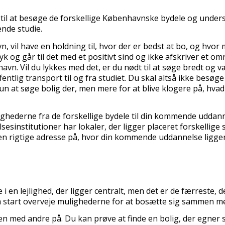
af til at besøge de forskellige Københavnske bydele og un
ende studie.
n, vil have en holdning til, hvor der er bedst at bo, og hvor
ryk og går til det med et positivt sind og ikke afskriver et o
vn. Vil du lykkes med det, er du nødt til at søge bredt og være
fentlig transport til og fra studiet. Du skal altså ikke besøg
r kun at søge bolig der, men mere for at blive klogere på, hv
ghederne fra de forskellige bydele til din kommende udda
esinstitutioner har lokaler, der ligger placeret forskellige
g den rigtige adresse på, hvor din kommende uddannelse ligger
n lejlighed, der ligger centralt, men det er de færreste, de
a start overveje mulighederne for at bosætte sig sammen m
ed andre på. Du kan prøve at finde en bolig, der egner sig t