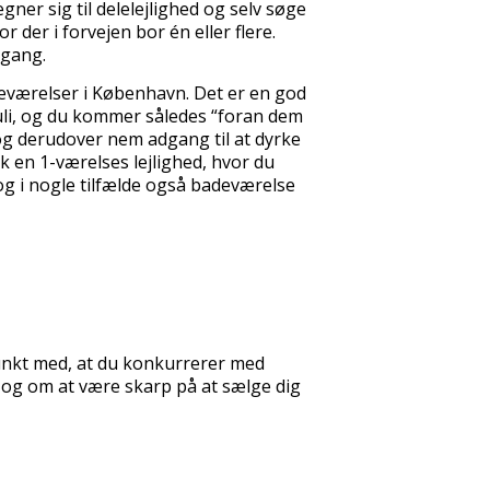
egner sig til delelejlighed og selv søge
r der i forvejen bor én eller flere.
 gang.
ieværelser i København. Det er en god
r juli, og du kommer således “foran dem
og derudover nem adgang til at dyrke
k en 1-værelses lejlighed, hvor du
 og i nogle tilfælde også badeværelse
unkt med, at du konkurrerer med
 og om at være skarp på at sælge dig