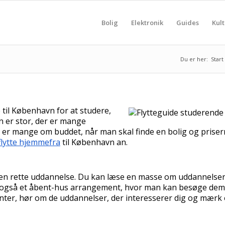
Bolig
Elektronik
Guides
Kult
Du er her:
Start
til København for at studere,
 er stor, der er mange
 er mange om buddet, når man skal finde en bolig og prisern
flytte hjemmefra
til København an.
de den rette uddannelse. Du kan læse en masse om uddannelse
k også et åbent-hus arrangement, hvor man kan besøge dem 
nter, hør om de uddannelser, der interesserer dig og mærk 