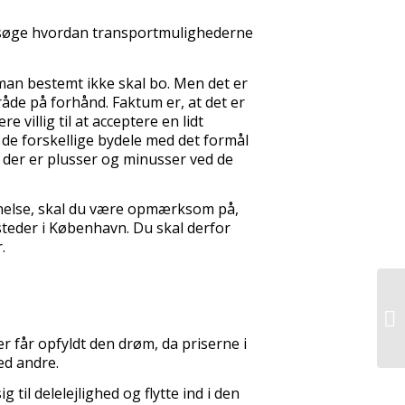
dersøge hvordan transportmulighederne
 man bestemt ikke skal bo. Men det er
mråde på forhånd. Faktum er, at det er
 villig til at acceptere en lidt
e de forskellige bydele med det formål
ad der er plusser og minusser ved de
nnelse, skal du være opmærksom på,
 steder i København. Du skal derfor
.
r får opfyldt den drøm, da priserne i
ed andre.
il delelejlighed og flytte ind i den